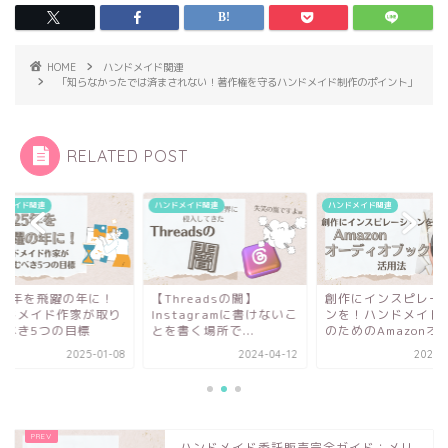
HOME
ハンドメイド関連
「知らなかったでは済まされない！著作権を守るハンドメイド制作のポイント」
RELATED POST
ドメイド関連
ハンドメイド関連
ハンドメイド関連
hreadsの闇】
創作にインスピレーショ
2025年を飛躍の年
stagramに書けないこ
ンを！ハンドメイド作家
ハンドメイド作家が
書く場所で...
のためのAmazonオ...
組むべき5つの目標
2024-04-12
2024-11-08
2025-0
ハンドメイド委託販売完全ガイド：メリ