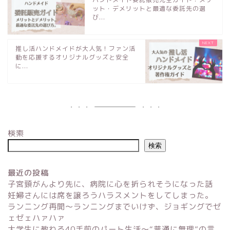
ット・デメリットと最適な委託先の選
び...
推し活ハンドメイドが大人気！ファン活
動を応援するオリジナルグッズと安全
に...
検索
検索
最近の投稿
子宮頸がんより先に、病院に心を折られそうになった話
妊婦さんには席を譲ろうハラスメントをしてしまった。
ランニング再開〜ランニングまでいけず、ジョギングでゼ
ェゼェハァハァ
大学生に教わる40手前のパート生活〜“普通に無理”の言