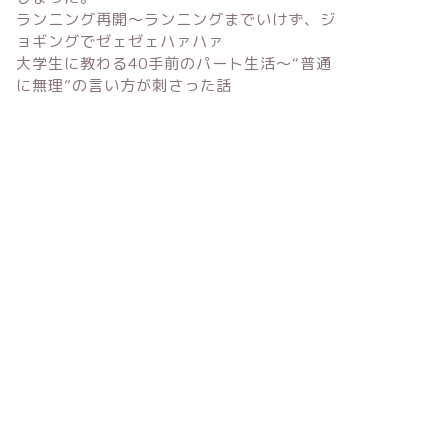
ランニング再開〜ランニングまでいけず、ジ
ョギングでゼェゼェハァハァ
大学生に教わる40手前のパート生活〜“普通
に無理”の言い方が刺さった話